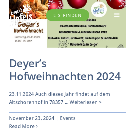
Skip
to
EIS FINDEN
Toggle
content
Navigat
SORTIMENT
HIER GIBT’S UNSER EIS
Deyer’s
Hofweihnachten 2024
AKTUELLES
23.11.2024 Auch dieses Jahr findet auf dem
AUSFLUGSZIEL
Altschorenhof in 78357
... Weiterlesen >
ALTSCHORENHOF
November 23, 2024
|
Events
Read More