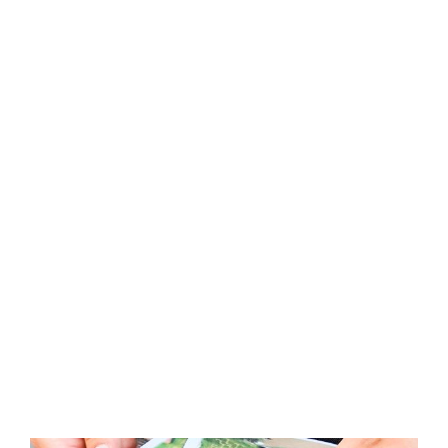
um Landwirtschaft, unsere Eisproduktion und
den Altschorenhof zu lösen. Nach erfolgreicher
Aufgabenlösung besteht die Möglichkeit, an einer
Verlosung teilzunehmen und ein kleines
Geschenk zu gewinnen.
Route zum Altschorenhof
Hier ist unser Eis erhältlich