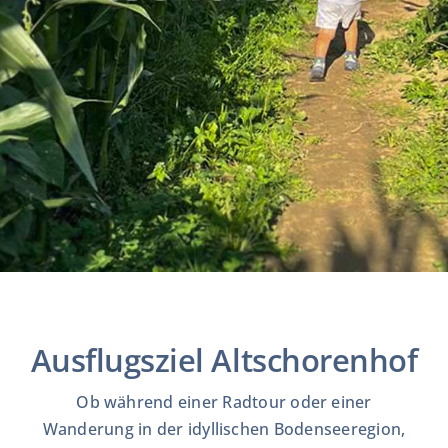
EISPRODUKTION
VERMARKTUNG
EISBESTELLUNG
KONTAKT
Ausflugsziel Altschorenhof
Ob während einer Radtour oder einer
Wanderung in der idyllischen Bodenseeregion,